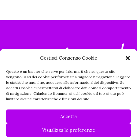
Gestisci Consenso Cookie
Questo è un banner che serve per informarti che su questo sito
vengono usati dei cookie per fornirti una migliore navigazione, leggere
le statistiche anonime, accedere alle informazioni del dispositivo. Se
accetti i cookie ci permetterai di elaborare dati come il comportamento
di navigazione. Chiudendo il banner rifiuti i cookie e il tuo rifiuto può
limitare alcune caratteristiche e funzioni del sito.
Accetta
Visualizza le preferenze
© 2023 Emozionando.it, All Rights Reserved |
Informativa Privacy
|