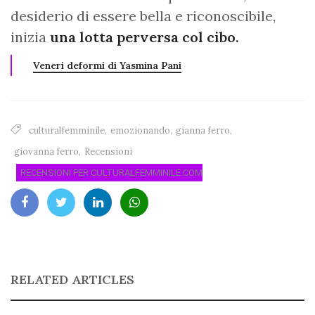
desiderio di essere bella e riconoscibile,
inizia
una lotta perversa col cibo.
Veneri deformi di Yasmina Pani
culturalfemminile
,
emozionando
,
gianna ferro
,
giovanna ferro
,
Recensioni
RECENSIONI PER CULTURALFEMMINILE.COM
RELATED ARTICLES