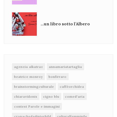
…un libro sotto l’Albero
agenzia alkatraz
annamariatartaglia
beatrice monroy
bonfirraro
brainstormingculturale
caffèorchidea
chiaravidonis
cigno blu
comed'aria
contest Parole e immagini
cronachedadinterbild
culturalfemminile