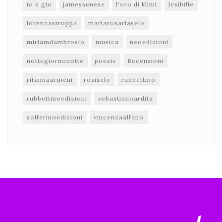
io e gio
jamessenese
l'oro di klimt
lesibille
lorenzastroppa
mariarosariaselo
miriamdambrosio
musica
neoedizioni
nottegiornonotte
poesie
Recensioni
ritannaarmeni
rosiselo
rubbettino
rubbettinoedizioni
sebastianoardita
solferinoedizioni
vincenzaalfano