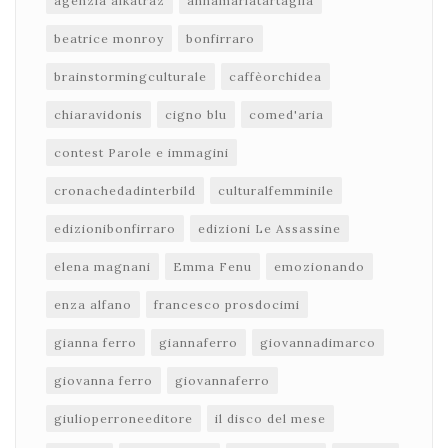
agenzia alkatraz
annamariatartaglia
beatrice monroy
bonfirraro
brainstormingculturale
caffèorchidea
chiaravidonis
cigno blu
comed'aria
contest Parole e immagini
cronachedadinterbild
culturalfemminile
edizionibonfirraro
edizioni Le Assassine
elena magnani
Emma Fenu
emozionando
enza alfano
francesco prosdocimi
gianna ferro
giannaferro
giovannadimarco
giovanna ferro
giovannaferro
giulioperroneeditore
il disco del mese