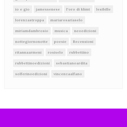
io e gio
jamessenese
l'oro di klimt
lesibille
lorenzastroppa
mariarosariaselo
miriamdambrosio
musica
neoedizioni
nottegiornonotte
poesie
Recensioni
ritannaarmeni
rosiselo
rubbettino
rubbettinoedizioni
sebastianoardita
solferinoedizioni
vincenzaalfano