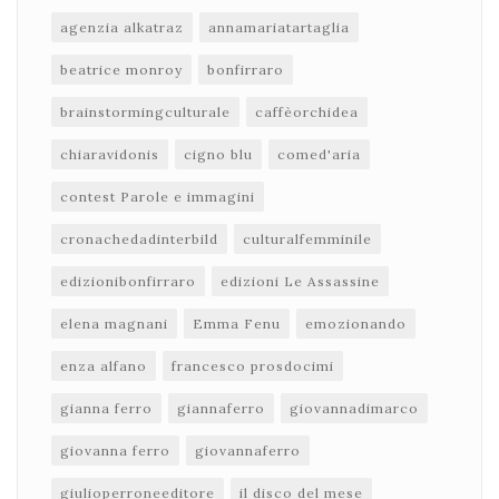
agenzia alkatraz
annamariatartaglia
beatrice monroy
bonfirraro
brainstormingculturale
caffèorchidea
chiaravidonis
cigno blu
comed'aria
contest Parole e immagini
cronachedadinterbild
culturalfemminile
edizionibonfirraro
edizioni Le Assassine
elena magnani
Emma Fenu
emozionando
enza alfano
francesco prosdocimi
gianna ferro
giannaferro
giovannadimarco
giovanna ferro
giovannaferro
giulioperroneeditore
il disco del mese