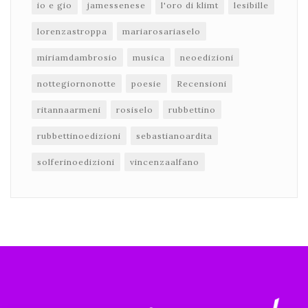
io e gio
jamessenese
l'oro di klimt
lesibille
lorenzastroppa
mariarosariaselo
miriamdambrosio
musica
neoedizioni
nottegiornonotte
poesie
Recensioni
ritannaarmeni
rosiselo
rubbettino
rubbettinoedizioni
sebastianoardita
solferinoedizioni
vincenzaalfano