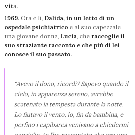
vit
a.
1969
. Ora è lì,
Dalida, in un letto di un
ospedale psichiatrico
e al suo capezzale
una giovane donna,
Lucia
, che
raccoglie il
suo straziante racconto e che più di lei
conosce il suo passato.
“Avevo il dono, ricordi? Sapevo quando il
cielo, in apparenza sereno, avrebbe
scatenato la tempesta durante la notte.
Lo fiutavo il vento, io, fin da bambina, e
perfino i capibarca venivano a chiedermi
consiglio, te l’ho raccontato che ero una