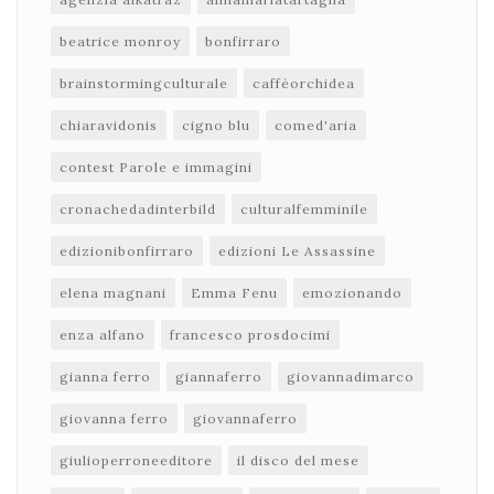
beatrice monroy
bonfirraro
brainstormingculturale
caffèorchidea
chiaravidonis
cigno blu
comed'aria
contest Parole e immagini
cronachedadinterbild
culturalfemminile
edizionibonfirraro
edizioni Le Assassine
elena magnani
Emma Fenu
emozionando
enza alfano
francesco prosdocimi
gianna ferro
giannaferro
giovannadimarco
giovanna ferro
giovannaferro
giulioperroneeditore
il disco del mese