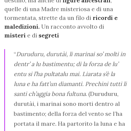
destino, ma anche di
figure ancestrali
,
quelle di una Madre misteriosa e di una
tormentata, strette da un filo di
ricordi e
maledizioni.
Un racconto avvolto di
misteri
e di
segreti
“
Duruduru, durutài, li marinai so’ molti in
dentr’ a lu bastimentu; di la forza de lu’
entu si l’ha pultatalu mai. Liarata s’è la
luna e ha fatt’un diamanti. Prechini tutti li
santi ch’aggia bona fultuna
. (Duruduru,
durutài, i marinai sono morti dentro al
bastimento; della forza del vento se l’ha
portata il mare. Ha partorito la luna e ha