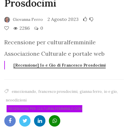
Prosdocimi
2 Agosto 2023
Giovanna Ferro
2286
0
Recensione per culturalfemminile
Associazione Culturale e portale web
[Recensione] Io e Gio di Francesco Prosdocimi
emozionando
,
francesco prosdocimi
,
gianna ferro
,
io e gio
,
neoedizioni
RECENSIONI PER CULTURALFEMMINILE.COM