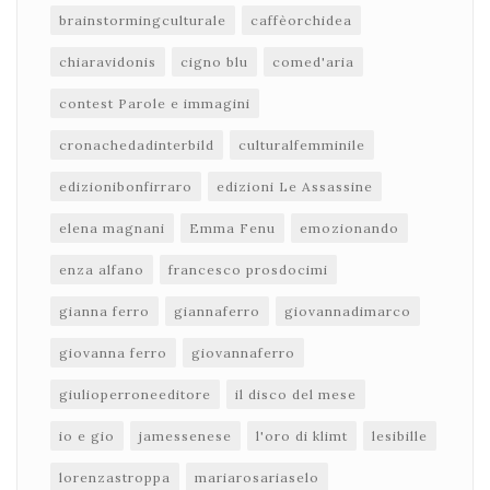
brainstormingculturale
caffèorchidea
chiaravidonis
cigno blu
comed'aria
contest Parole e immagini
cronachedadinterbild
culturalfemminile
edizionibonfirraro
edizioni Le Assassine
elena magnani
Emma Fenu
emozionando
enza alfano
francesco prosdocimi
gianna ferro
giannaferro
giovannadimarco
giovanna ferro
giovannaferro
giulioperroneeditore
il disco del mese
io e gio
jamessenese
l'oro di klimt
lesibille
lorenzastroppa
mariarosariaselo