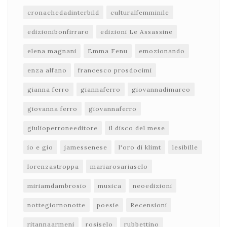
cronachedadinterbild
culturalfemminile
edizionibonfirraro
edizioni Le Assassine
elena magnani
Emma Fenu
emozionando
enza alfano
francesco prosdocimi
gianna ferro
giannaferro
giovannadimarco
giovanna ferro
giovannaferro
giulioperroneeditore
il disco del mese
io e gio
jamessenese
l'oro di klimt
lesibille
lorenzastroppa
mariarosariaselo
miriamdambrosio
musica
neoedizioni
nottegiornonotte
poesie
Recensioni
ritannaarmeni
rosiselo
rubbettino