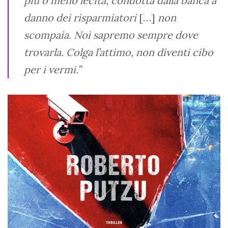
più o meno lecita, condotta dalla banca a
danno dei risparmiatori
[…]
non
scompaia. Noi sapremo sempre dove
trovarla. Colga l’attimo, non diventi cibo
per i vermi.”