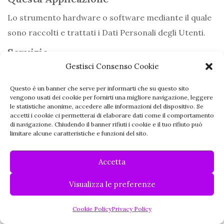
Lo strumento hardware o software mediante il quale
sono raccolti e trattati i Dati Personali degli Utenti.
Servizio
Gestisci Consenso Cookie
Il Servizio fornito da questa Applicazione così come
definito nei relativi termini (se presenti) su questo
Questo è un banner che serve per informarti che su questo sito
vengono usati dei cookie per fornirti una migliore navigazione, leggere
sito/applicazione.
le statistiche anonime, accedere alle informazioni del dispositivo. Se
accetti i cookie ci permetterai di elaborare dati come il comportamento
Unione Europea (o UE)
di navigazione. Chiudendo il banner rifiuti i cookie e il tuo rifiuto può
limitare alcune caratteristiche e funzioni del sito.
Salvo ove diversamente specificato, ogni riferimento
all’Unione Europea contenuto in questo documento si
Accetta
intende esteso a tutti gli attuali stati membri
Visualizza le preferenze
dell’Unione Europea e dello Spazio Economico
Europeo.
Cookie Policy
Privacy Policy
Cookie